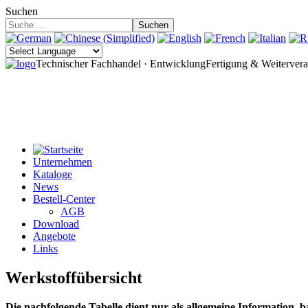
Suchen
Suchen
Technischer Fachhandel · Entwicklung
Fertigung & Weitervera
Unternehmen
Kataloge
News
Bestell-Center
AGB
Download
Angebote
Links
Werkstoffübersicht
Die nachfolgende Tabelle dient nur als allgemeine Information, 