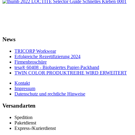
News
TRICORP Workwear
Erfolgreiche Rezertifizierung 2024
Firmenbroschüre
tesa® 60408 - Biobasiertes Papier-Packband
TWIN COLOR PRODUKTREIHE WIRD ERWEITERT
Kontakt
Impressum
Datenschutz und rechtliche Hinweise
Versandarten
Spedition
Paketdienst
Express-/Kurierdienst