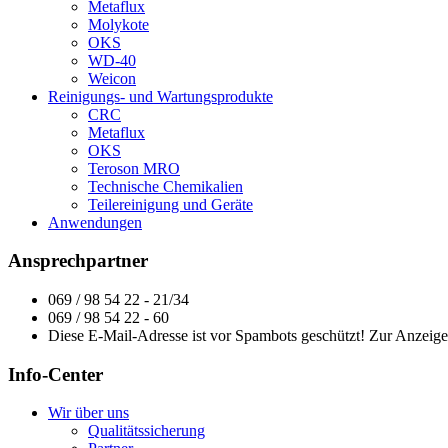
Metaflux
Molykote
OKS
WD-40
Weicon
Reinigungs- und Wartungsprodukte
CRC
Metaflux
OKS
Teroson MRO
Technische Chemikalien
Teilereinigung und Geräte
Anwendungen
Ansprechpartner
069 / 98 54 22 - 21/34
069 / 98 54 22 - 60
Diese E-Mail-Adresse ist vor Spambots geschützt! Zur Anzeige 
Info-Center
Wir über uns
Qualitätssicherung