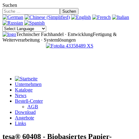
Suchen
Suchen
Technischer Fachhandel · Entwicklung
Fertigung &
Weiterverarbeitung · Systemlösungen
Unternehmen
Kataloge
News
Bestell-Center
AGB
Download
Angebote
Links
tesa® 60408 - Biobasiertes Papier-